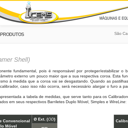
São Car
PRODUTOS
amer Shell)
nente fundamental, pois é responsável por proteger/estabilizar o b
 diâmetro externo um pouco maior que a sua respectiva coroa. Esta funç
esmo à medida que a coroa vai se desgastando. Quando as pastilha
calibrador, caso isso não ocorra, será necessário alargar o furo a pa
presentada a tabela de medidas, que serve tanto para os Calibrador
ados em seus respectivos Barriletes Duplo Móvel, Simples e
WireLine
:
Ø Ext. (
OD
)
ete Convencional
Calibr
lo Móvel