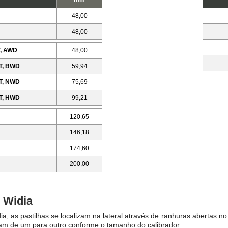
mm
48,00
48,00
, AWD
48,00
T, BWD
59,94
T, NWD
75,69
T, HWD
99,21
120,65
146,18
174,60
200,00
 Widia
ia, as pastilhas se localizam na lateral através de ranhuras abertas n
riam de um para outro conforme o tamanho do calibrador.